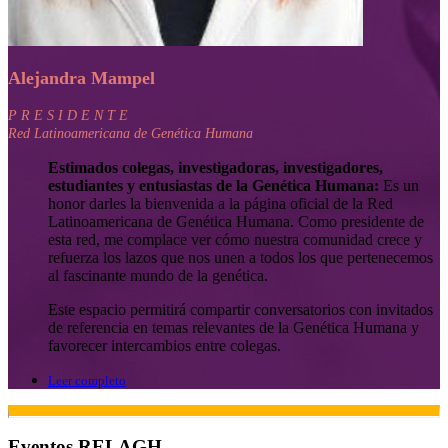
Alejandra Mampel
P R E S I D E N T E
Red Latinoamericana de Genética Humana
Estimados colegas, investigadoras, investigadores,
estudiantes y entusiastas de la Genética Humana:
Es un
honor darles la bienvenida a la página oficial de la Red
Latinoamericana de Genética Humana. Como presidente de
esta red, me complace ver cómo nuestra comunidad crece y
refuerza los lazos que nos unen a todos los que pertenecemos
al fascinante mundo de la genética.
Este espacio permitirá compartir conversatorios con invitados
de referencia en temas relevantes de la Genética Humana y
favorecer intercambios entre colegas.
Leer completo
Eventos RELAGH