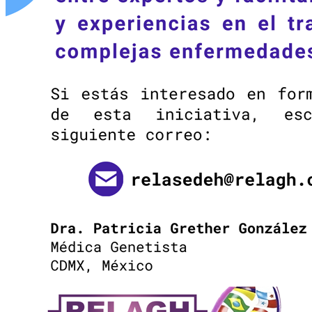
Webinar Reconocer para
actuar:
señales de alarma y acceso a
innovación terapéutica en GM1,
GM2 y NPC
14:00 hrs (zona horaria México y Guatemala GMT-6)
15:00 hrs (zona horaria Colombia GMT-5)
16:00 hrs (zona horaria Chile GMT-4)
17:00 hrs (zona horaria Argentina, Brasil y Uruguay GMT-3)
Ir a sesiones