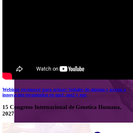
Webinar reconocer para actuar: Señales de alarma y acceso a
innovación terapéutica en gm1, gm2 y npc
15 Congreso Internacional de Genetica Humana,
2027